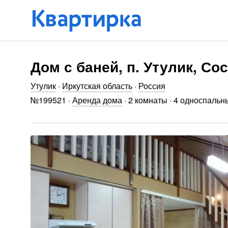
Дом с баней, п. Утулик, Со
Утулик
·
Иркутская область
·
Россия
№
199521
·
Аренда дома
·
2 комнаты
·
4 односпальны