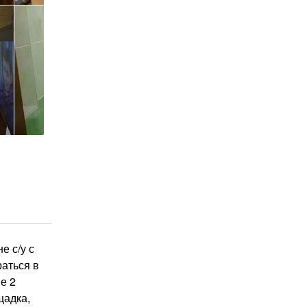
е с/у с
раться в
е 2
щадка,