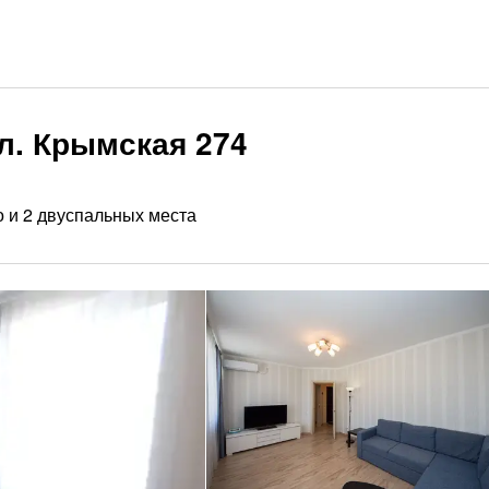
л. Крымская 274
о и 2 двуспальных места