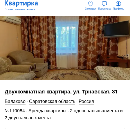
Закладки
Переписка
Профиль
Двухкомнатная квартира, ул. Трнавская, 31
Балаково
·
Саратовская область
·
Россия
№
110084
·
Аренда квартиры
·
2 односпальных места и
2 двуспальных места