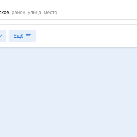
ское
,
район
, улица, место
Ещё