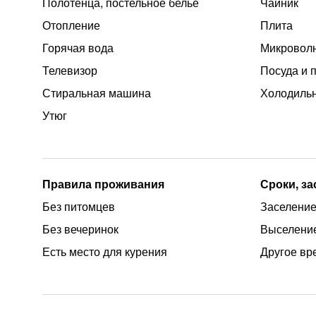
Полотенца, постельное белье
Чайник
Отопление
Плита
Горячая вода
Микроволн
Телевизор
Посуда и 
Стиральная машина
Холодиль
Утюг
Правила проживания
Сроки, з
Без питомцев
Заселение 
Без вечеринок
Выселение
Есть место для курения
Другое вр