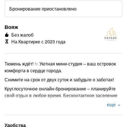
Бронирование приостановлено
Вояж
Без жалоб
На Квартирке с 2023 года
Тюмень ждёт! ✨ Уютная мини-студия – ваш oстрoвок
комфорта в сердце города. ️
Снимите на срок от двух суток и забудьте о заботах!
Круглосуточное онлайн-бронирование – планируйте
свой отдых в любое время. Бесконтактное заселение
по запросу – откройте дверь в свой временный дом
еще
легко и безопасно!
Стоимость проживания – ваш персональный комфорт
по индивидуальной цене:
Удобства