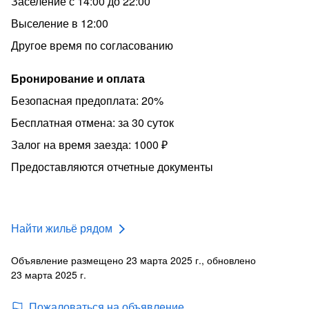
Заселение с 14:00 до 22:00
наличии свободных дат ⏰.
Выселение в 12:00
Важно знать:
Другое время по согласованию
Курение в квартире строго запрещено. Проведение
мероприятий, вечеринок и шумных посиделок не
Бронирование и оплата
допускается. ⚠️ В случае нарушения тишины –
немедленное выселение без возврата оплаты.
Безопасная предоплата: 20%
С нетерпением ждём встречи с вами! Почувствуйте
Бесплатная отмена: за 30 суток
себя как дома в нашей уютной студии!
Залог на время заезда: 1000 ₽
Возможно вы искали: хостел койка дешевле жилье
Предоставляются отчетные документы
посуточно ярмарка выставка больница областная
городская пансионат комната эконом аренда без
посредников от хозяина на месяц без залога снять
квартиру
Найти жильё рядом
Объявление размещено 23 марта 2025 г., обновлено
23 марта 2025 г.
Пожаловаться на объявление