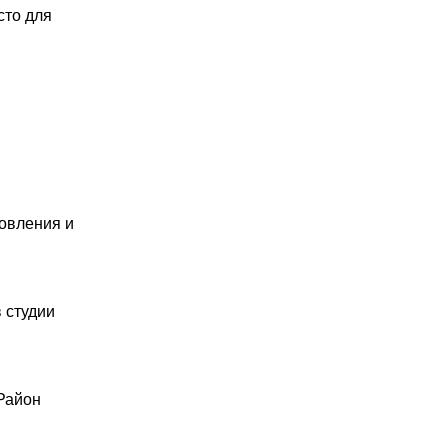
сто для
товления и
в студии
Район