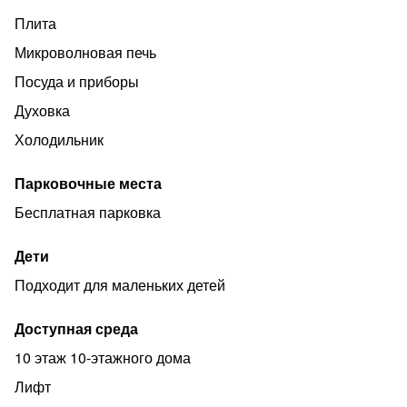
РЫНОК,кафе,кинотеатр.
Плита
Наши правила:
Микроволновая печь
- Заселение с 14:00, выезд до 12:00.
Посуда и приборы
- Возможен ранний заезд и поздний выезд по
договоренности.
Духовка
- Для заселения необходимы паспорт и залог.
Холодильник
- В квартире запрещено проведение мероприятий,
Парковочные места
курение, проживание с животными, а также
превышение количества гостей, указанного при
Бесплатная парковка
бронировании.
Дети
Подходит для маленьких детей
Доступная среда
10 этаж 10-этажного дома
Лифт